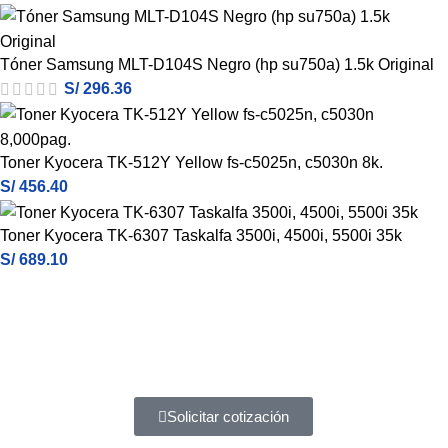
Tóner Samsung MLT-D104S Negro (hp su750a) 1.5k Original
S/
296.36
Toner Kyocera TK-512Y Yellow fs-c5025n, c5030n 8k.
S/
456.40
Toner Kyocera TK-6307 Taskalfa 3500i, 4500i, 5500i 35k
S/
689.10
Atención a entidades del estado
Amplia experiencia en diferentes tipos de contrataciones
Solicitar cotización