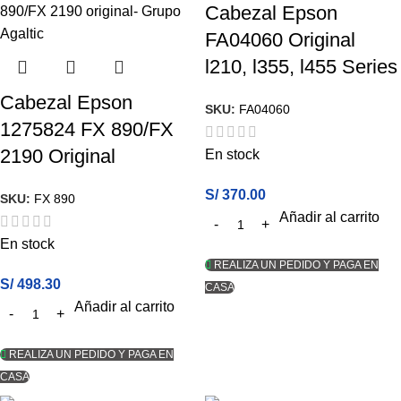
Cabezal Epson
FA04060 Original
l210, l355, l455 Series
Cabezal Epson
SKU:
FA04060
1275824 FX 890/FX
2190 Original
En stock
S/
370.00
SKU:
FX 890
Añadir al carrito
En stock
REALIZA UN PEDIDO Y PAGA EN
S/
498.30
CASA
Añadir al carrito
REALIZA UN PEDIDO Y PAGA EN
CASA