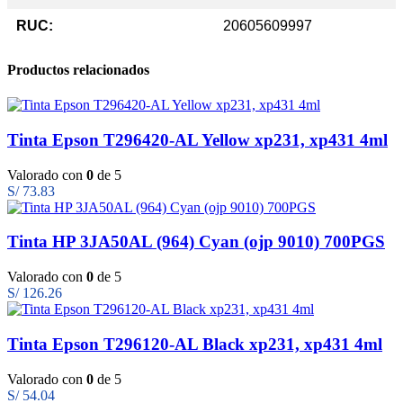
RUC:
20605609997
Productos relacionados
Tinta Epson T296420-AL Yellow xp231, xp431 4ml
Valorado con
0
de 5
S/
73.83
Tinta HP 3JA50AL (964) Cyan (ojp 9010) 700PGS
Valorado con
0
de 5
S/
126.26
Tinta Epson T296120-AL Black xp231, xp431 4ml
Valorado con
0
de 5
S/
54.04