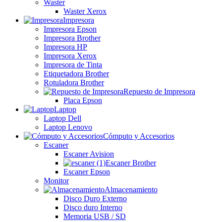
Waster
Waster Xerox
Impresora
Impresora Epson
Impresora Brother
Impresora HP
Impresora Xerox
Impresora de Tinta
Etiquetadora Brother
Rotuladora Brother
Repuesto de Impresora
Placa Epson
Laptop
Laptop Dell
Laptop Lenovo
Cómputo y Accesorios
Escaner
Escaner Avision
Escaner Brother
Escaner Epson
Monitor
Almacenamiento
Disco Duro Externo
Disco duro Interno
Memoria USB / SD