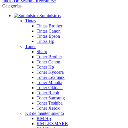
Inicio De Sesión / Registrarse
Categorías
Suministros
Tintas
Tintas Brother
Tintas Canon
Tintas Epson
Tintas Hp
Toner
Sharp
Toner Brother
Toner Canon
Toner Hp
Toner Kyocera
Toner Lexmark
Toner Minolta
Toner Okidata
Toner Ricoh
Toner Samsung
Toner Toshiba
Toner Xerox
Kit de mantenimiento
KM Hp
KM LEXMARK