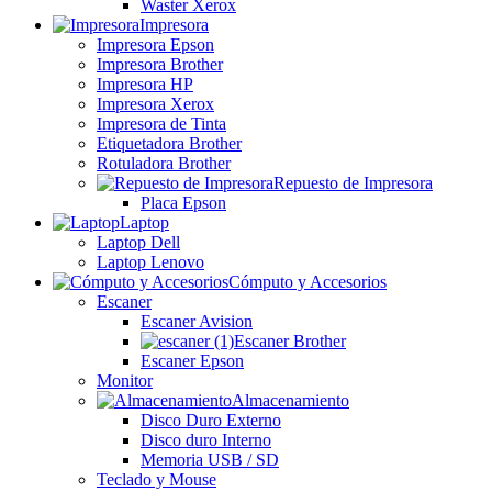
Waster Xerox
Impresora
Impresora Epson
Impresora Brother
Impresora HP
Impresora Xerox
Impresora de Tinta
Etiquetadora Brother
Rotuladora Brother
Repuesto de Impresora
Placa Epson
Laptop
Laptop Dell
Laptop Lenovo
Cómputo y Accesorios
Escaner
Escaner Avision
Escaner Brother
Escaner Epson
Monitor
Almacenamiento
Disco Duro Externo
Disco duro Interno
Memoria USB / SD
Teclado y Mouse