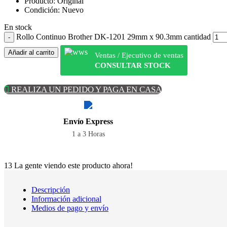
Producto
: Original
Condición: Nuevo
En stock
Rollo Continuo Brother DK-1201 29mm x 90.3mm cantidad
Añadir al carrito
Ventas / Ejecutivo de ventas
CONSULTAR STOCK
REALIZA UN PEDIDO Y PAGA EN CASA
Envío Express
1 a 3 Horas
13
La gente viendo este producto ahora!
Descripción
Información adicional
Medios de pago y envío