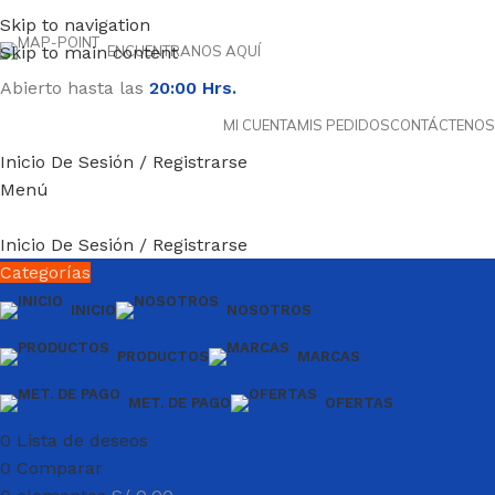
Skip to navigation
4pm
,
Términos y condiciones
Skip to main content
ENCUENTRANOS AQUÍ
Abierto hasta las
20:00 Hrs.
MI CUENTA
MIS PEDIDOS
CONTÁCTENOS
Inicio De Sesión / Registrarse
Menú
Inicio De Sesión / Registrarse
Categorías
INICIO
NOSOTROS
PRODUCTOS
MARCAS
MET. DE PAGO
OFERTAS
0
Lista de deseos
0
Comparar