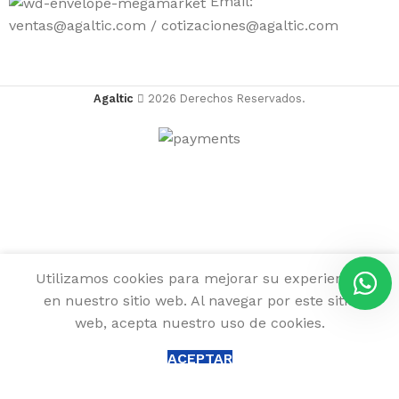
Email:
ventas@agaltic.com / cotizaciones@agaltic.com
Agaltic
2026 Derechos Reservados.
Utilizamos cookies para mejorar su experiencia
Tinta HP
en nuestro sitio web. Al navegar por este sitio
C4913A (82)
web, acepta nuestro uso de cookies.
Sin
0
Menú
Yellow 500,
S/
263.90
0
0
existencias
800ps 69ml
elementos
Lista de deseos
Comparar
ACEPTAR
Carro
Original