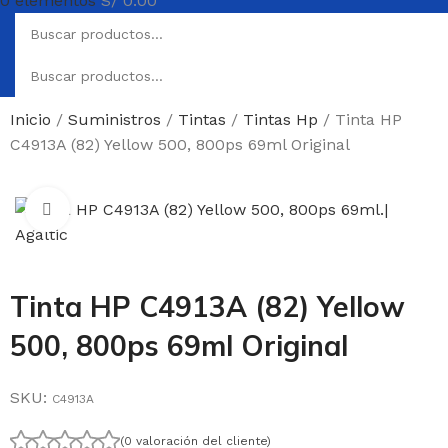
0
elementos
S/
0.00
Inicio
Suministros
Tintas
Tintas Hp
Tinta HP
C4913A (82) Yellow 500, 800ps 69ml Original
Haga Click para agrandar
Tinta HP C4913A (82) Yellow
500, 800ps 69ml Original
SKU:
C4913A
(0 valoración del cliente)