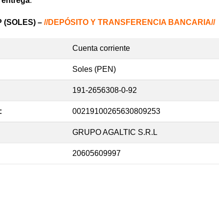
 entrega
.
 (SOLES) –
//DEPÓSITO Y TRANSFERENCIA BANCARIA//
Cuenta corriente
Soles (PEN)
191-2656308-0-92
:
00219100265630809253
GRUPO AGALTIC S.R.L
20605609997