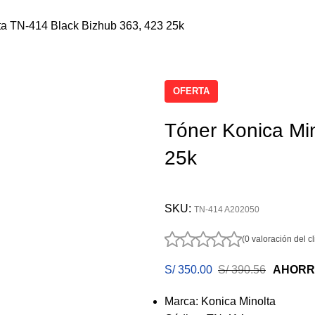
ta TN-414 Black Bizhub 363, 423 25k
OFERTA
Tóner Konica Mi
25k
SKU:
TN-414 A202050
(0 valoración del cl
S/
350.00
S/
390.56
AHORR
Marca: Konica Minolta