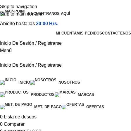
el mismo día
Skip to navigation
4pm
,
Términos y condiciones
Skip to main content
ENCUENTRANOS AQUÍ
Abierto hasta las
20:00 Hrs.
MI CUENTA
MIS PEDIDOS
CONTÁCTENOS
Inicio De Sesión / Registrarse
Menú
Inicio De Sesión / Registrarse
Categorías
INICIO
NOSOTROS
PRODUCTOS
MARCAS
MET. DE PAGO
OFERTAS
0
Lista de deseos
0
Comparar