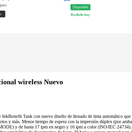
guro
Disponible
s
Recíbelo hoy
onal wireless Nuevo
 InkBenefit Tank con nuevo diseño de llenado de tinta automático que
fotos y más. Menor tiempo de espera con la impresión dúplex (por amba
MODE) y de hasta 17 ipm en negro y 16 ipm a color (ISO/IEC 24734).‡