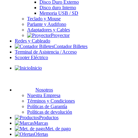
Disco Duro Externo
Disco duro Interno
Memoria USB / SD
Teclado y Mouse
Parlante y Audifono
Adaptadores y Cables
Proyector
Redes y Cableado
Contador Billetes
Terminal de Asistencia / Acceso
Scooter Eléctrico
Inicio
Nosotros
Nuestra Empresa
Términos y Condiciones
Políticas de Garantía
Políticas de devolución
Productos
Marcas
Met. de pago
Ofertas