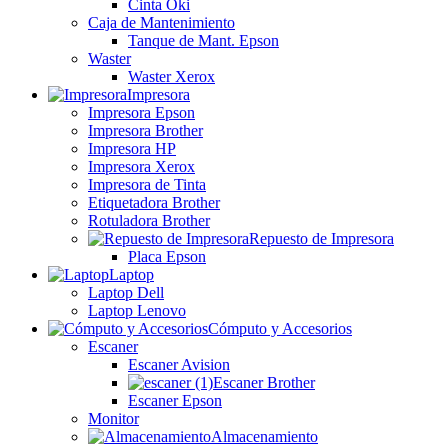
Cinta Oki
Caja de Mantenimiento
Tanque de Mant. Epson
Waster
Waster Xerox
Impresora
Impresora Epson
Impresora Brother
Impresora HP
Impresora Xerox
Impresora de Tinta
Etiquetadora Brother
Rotuladora Brother
Repuesto de Impresora
Placa Epson
Laptop
Laptop Dell
Laptop Lenovo
Cómputo y Accesorios
Escaner
Escaner Avision
Escaner Brother
Escaner Epson
Monitor
Almacenamiento