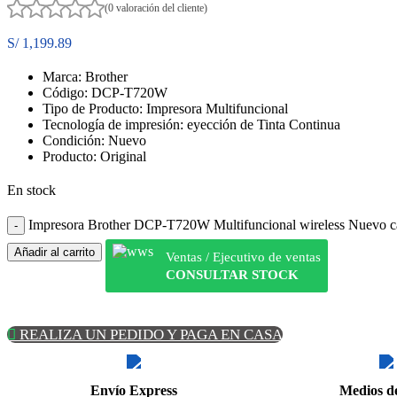
(0 valoración del cliente)
S/
1,199.89
Marca: Brother
Código: DCP-T72
0
W
Tipo de Producto: Impresora Multifuncional
Tecnología de impresión: eyección de Tinta Continua
Condición: Nuevo
Producto: Original
En stock
Impresora Brother DCP-T720W Multifuncional wireless Nuevo c
Añadir al carrito
Ventas / Ejecutivo de ventas
CONSULTAR STOCK
REALIZA UN PEDIDO Y PAGA EN CASA
Envío Express
Medios d