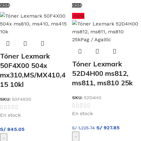
CASA
CASA
-24%
Tóner Lexmark
Tóner Lexmark
50F4X00 504x
52D4H00 ms812,
mx310,MS/MX410,4
ms811, ms810 25k
15 10kl
SKU:
52D4H0
SKU:
50F4X00
En stock
En stock
S/
927.85
S/
1,225.74
S/
845.05