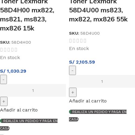
Tóner Lexmark
Tóner Lexmark
58D4H00 mx822,
58D4U00 ms823,
ms821, ms823,
mx822, mx826 55k
mx826 15k
SKU:
58D4U00
SKU:
58D4H00
En stock
En stock
S/
2,105.59
S/
1,030.29
Añadir al carrito
Añadir al carrito
REALIZA UN PEDIDO Y PAGA EN
CASA
REALIZA UN PEDIDO Y PAGA EN
CASA