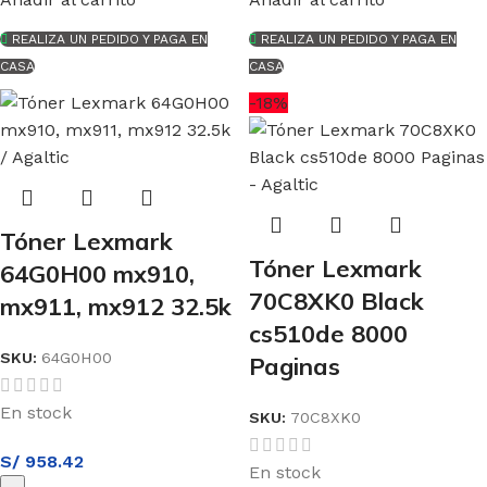
REALIZA UN PEDIDO Y PAGA EN
REALIZA UN PEDIDO Y PAGA EN
CASA
CASA
-18%
Tóner Lexmark
Tóner Lexmark
64G0H00 mx910,
70C8XK0 Black
mx911, mx912 32.5k
cs510de 8000
SKU:
64G0H00
Paginas
En stock
SKU:
70C8XK0
S/
958.42
En stock