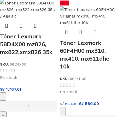
-15%
Tóner Lexmark
Tóner Lexmark
58D4X00 mz826,
60F4H00 mx310,
mx822,xmx826 35k
mx410, mx611dhe
SKU:
58D4X00
10k
En stock
SKU:
60F4H00
S/
1,767.61
En stock
S/
580.00
S/
683.90