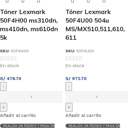
Tóner Lexmark
Tóner Lexmark
50F4H00 ms310dn,
50F4U00 504u
ms410dn, ms610dn
MS/MX510,511,610,
5k
611
SKU:
50F4H00
SKU:
50F4U00
En stock
En stock
S/
478.74
S/
972.70
Añadir al carrito
Añadir al carrito
REALIZA UN PEDIDO Y PAGA EN
REALIZA UN PEDIDO Y PAGA EN