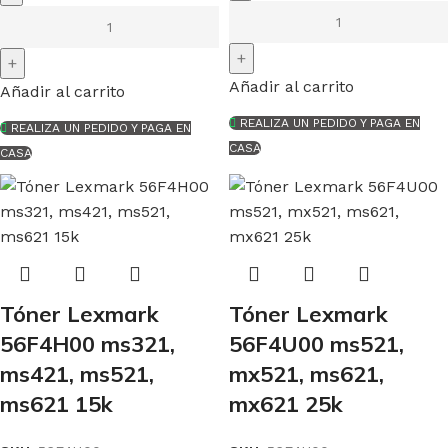
Añadir al carrito
Añadir al carrito
REALIZA UN PEDIDO Y PAGA EN
REALIZA UN PEDIDO Y PAGA EN
CASA
CASA
Tóner Lexmark
Tóner Lexmark
56F4H00 ms321,
56F4U00 ms521,
ms421, ms521,
mx521, ms621,
ms621 15k
mx621 25k