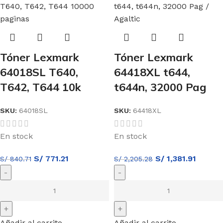
Tóner Lexmark
Tóner Lexmark
64018SL T640,
64418XL t644,
T642, T644 10k
t644n, 32000 Pag
SKU:
64018SL
SKU:
64418XL
En stock
En stock
S/
771.21
S/
1,381.91
S/
840.71
S/
2,205.28
Añadir al carrito
Añadir al carrito