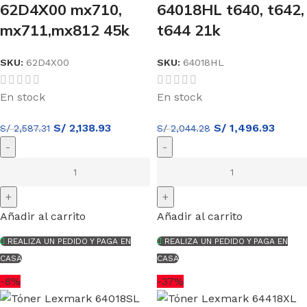
62D4X00 mx710,
64018HL t640, t642,
mx711,mx812 45k
t644 21k
SKU:
62D4X00
SKU:
64018HL
En stock
En stock
S/
2,138.93
S/
1,496.93
S/
2,587.31
S/
2,044.28
Añadir al carrito
Añadir al carrito
REALIZA UN PEDIDO Y PAGA EN
REALIZA UN PEDIDO Y PAGA EN
CASA
CASA
-8%
-37%