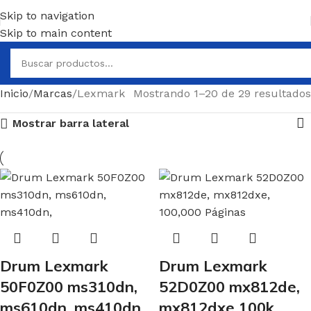
Skip to navigation
4pm
,
Términos y condiciones
Skip to main content
Inicio
Marcas
Lexmark
Mostrando 1–20 de 29 resultados
Mostrar barra lateral
Drum Lexmark
Drum Lexmark
50F0Z00 ms310dn,
52D0Z00 mx812de,
ms610dn, ms410dn
mx812dxe 100k