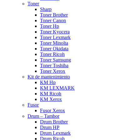
Toner
Sharp
Toner Brother
Toner Canon
Toner Hp
Toner Kyocera
Toner Lexmark
Toner Minolta
Toner Okidata
Toner Ricoh
Toner Samsung
Toner Toshiba
Toner Xerox
Kit de mantenimiento
KM Hp
KM LEXMARK
KM Ricoh
KM Xerox
Fusor
Fusor Xerox
Drum – Tambor
Drum Brother
Drum HP
Drum Lexmark
Drum Ricoh