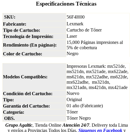
Especificaciones Técnicas
SKU:
56F4H00
Lexmark
Fabricante:
Cartucho de Tóner
Tipo de Cartucho:
Laser
Tecnología de Impresión:
15,000 Páginas impresiones al
Rendimiento (En páginas):
5% de cobertura
Negro
Color de Cartucho:
Impresoras Lexmark: mx521de,
ms521dn, mx521ade, mx622ade,
Modelos Compatibles:
ms621dn, mx522adhe, ms622de,
mx622adhe, ms321dn,
mx321adn, ms421dn, mx421ade
Nuevo
Condición del Cartucho:
Original
Tipo:
01 año (Fabricante)
Garantía del Cartucho:
Tóner
Categoría:
Tóner Negro
OBS.
Grupo Agaltic
, Tienda Online
Atención 24/7
. Delivery toda Lima
y envíos a Provincias Todos los Días.
Siguenos en Facebook
y