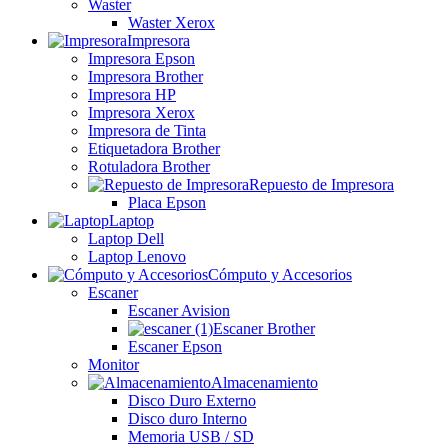
Waster
Waster Xerox
Impresora
Impresora Epson
Impresora Brother
Impresora HP
Impresora Xerox
Impresora de Tinta
Etiquetadora Brother
Rotuladora Brother
Repuesto de Impresora
Placa Epson
Laptop
Laptop Dell
Laptop Lenovo
Cómputo y Accesorios
Escaner
Escaner Avision
Escaner Brother
Escaner Epson
Monitor
Almacenamiento
Disco Duro Externo
Disco duro Interno
Memoria USB / SD