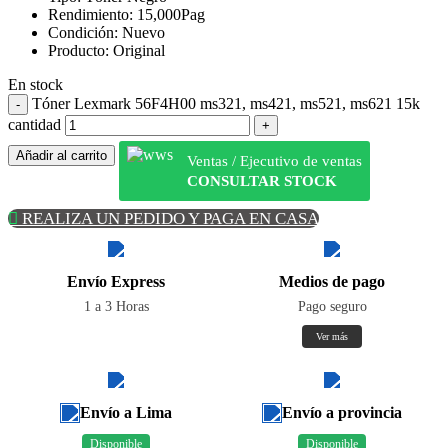
Rendimiento: 15,000Pag
Condición: Nuevo
Producto: Original
En stock
Tóner Lexmark 56F4H00 ms321, ms421, ms521, ms621 15k
cantidad
Añadir al carrito
Ventas / Ejecutivo de ventas
CONSULTAR STOCK
REALIZA UN PEDIDO Y PAGA EN CASA
Envío Express
Medios de pago
1 a 3 Horas
Pago seguro
Ver más
Envío a Lima
Envío a provincia
Disponible
Disponible