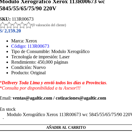
Modulo Xerográfico Xerox 113R00673 wc
5845/55/65/75/90 220V
SKU:
113R00673
(0 valoración del cliente)
S/
2,159.20
Marca: Xerox
Código: 113R00673
Tipo de Consumible:
Modulo Xerográfico
Tecnología de impresión: Laser
Rendimiento: 450,000 páginas
Condición: Nuevo
Producto: Original
*
Delivery Toda Lima y envió todos los días a Provincias
.
*Consulta por disponibilidad a tu Asesor!!!
Email:
ventas@agaltic.com / cotizaciones@agaltic.com
En stock
Modulo Xerográfico Xerox 113R00673 wc 5845/55/65/75/90 220V
AÑADIR AL CARRITO