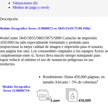
Valoraciones (0)
Medios de pago y envío
Descripción
Modulo Xerográfico Xerox 113R00673 wc 5845/55/65/75/90 450k√
WorkCentre 5845/5855/5865/5875/5890 Cartucho de impresión
(450.000) ha sido especialmente formulado y probado para
proporcionar la mejor calidad de imagen e impresión para el usuario,
una página tras otra. Los consumibles originales y los equipos Xerox se
complementan entre sí.
Xerox lleva mucho tiempo trabajando para
lograr reducir al mínimo el uso de sustancias peligrosas en sus
productos.
Rendimiento: Hasta 450,000 páginas, en
1
tamaño A4/carta ~ 5% de cobertura
Modulo Xerográfico
Xerox 113R00673
®
Laser
450,000