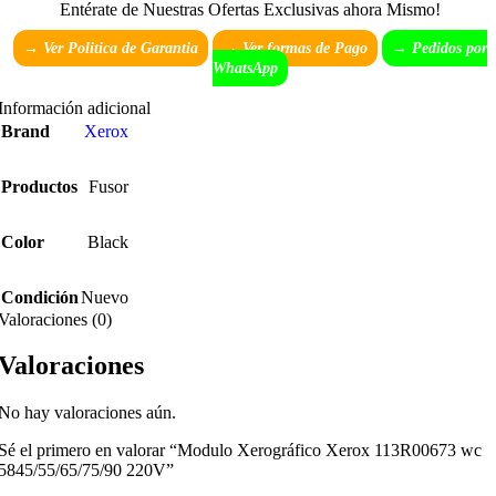
Entérate de Nuestras Ofertas Exclusivas ahora Mismo!
→ Ver Politica de Garantia
→
Ver formas de Pago
→ Pedidos por
WhatsApp
Información adicional
Brand
Xerox
Productos
Fusor
Color
Black
Condición
Nuevo
Valoraciones (0)
Valoraciones
No hay valoraciones aún.
Sé el primero en valorar “Modulo Xerográfico Xerox 113R00673 wc
5845/55/65/75/90 220V”