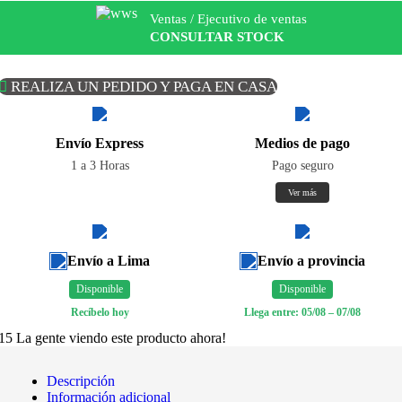
Ventas / Ejecutivo de ventas
CONSULTAR STOCK
REALIZA UN PEDIDO Y PAGA EN CASA
Envío Express
Medios de pago
1 a 3 Horas
Pago seguro
Ver más
Envío a Lima
Envío a provincia
Disponible
Disponible
Recíbelo hoy
Llega entre: 05/08 – 07/08
15
La gente viendo este producto ahora!
Descripción
Información adicional