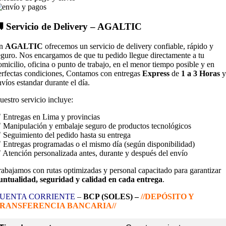
 Servicio de Delivery – AGALTIC
n
AGALTIC
ofrecemos un servicio de delivery confiable, rápido y
eguro. Nos encargamos de que tu pedido llegue directamente a tu
omicilio, oficina o punto de trabajo, en el menor tiempo posible y en
erfectas condiciones, Contamos con entregas
Express
de
1 a 3 Horas
y
nvíos estandar durante el día.
uestro servicio incluye:
 Entregas en Lima y provincias
 Manipulación y embalaje seguro de productos tecnológicos
 Seguimiento del pedido hasta su entrega
 Entregas programadas o el mismo día (según disponibilidad)
 Atención personalizada antes, durante y después del envío
rabajamos con rutas optimizadas y personal capacitado para garantizar
untualidad, seguridad y calidad en cada entrega
.
UENTA CORRIENTE
–
BCP (SOLES) –
//DEPÓSITO Y
RANSFERENCIA BANCARIA//