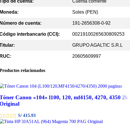
Tipo de cuenta:
Cuenta corriente
Moneda:
Soles (PEN)
Número de cuenta:
191-2656308-0-92
Código interbancario (CCI):
00219100265630809253
Titular:
GRUPO AGALTIC S.R.L
RUC:
20605609997
Productos relacionados
Tóner Canon «104» l100, 120, mf4150, 4270, 4350 2k
Original
S/
415.93