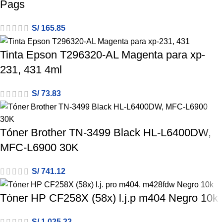
Pags
S/
165.85
Tinta Epson T296320-AL Magenta para xp-
231, 431 4ml
S/
73.83
Tóner Brother TN-3499 Black HL-L6400DW,
MFC-L6900 30K
S/
741.12
Tóner HP CF258X (58x) l.j.p m404 Negro 10k
S/
1,025.22