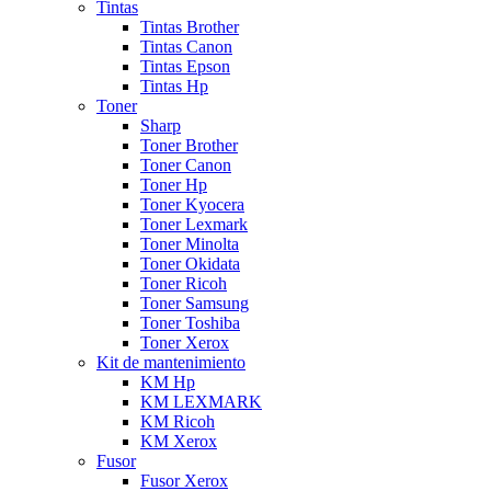
Tintas
Tintas Brother
Tintas Canon
Tintas Epson
Tintas Hp
Toner
Sharp
Toner Brother
Toner Canon
Toner Hp
Toner Kyocera
Toner Lexmark
Toner Minolta
Toner Okidata
Toner Ricoh
Toner Samsung
Toner Toshiba
Toner Xerox
Kit de mantenimiento
KM Hp
KM LEXMARK
KM Ricoh
KM Xerox
Fusor
Fusor Xerox