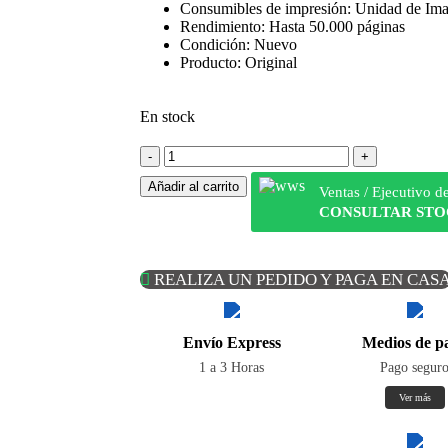
Consumibles de impresión: Unidad de Im
Rendimiento: Hasta 50.000 páginas
Condición: Nuevo
Producto: Original
En stock
Añadir al carrito
Ventas / Ejecutivo d
CONSULTAR ST
REALIZA UN PEDIDO Y PAGA EN CAS
Envío Express
Medios de p
1 a 3 Horas
Pago segur
Ver más