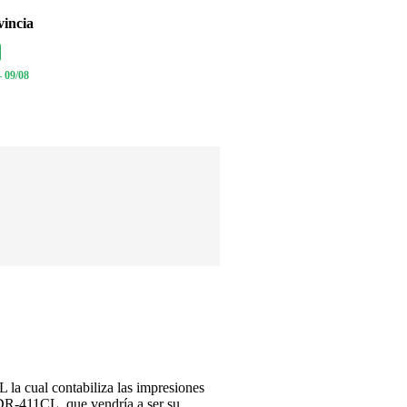
vincia
– 09/08
la cual contabiliza las impresiones
s DR-411CL, que vendría a ser su