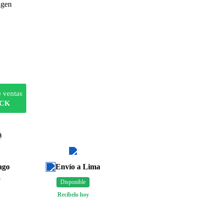
agen
e ventas
OCK
A
ago
Envío a Lima
o
Disponible
Recíbelo hoy