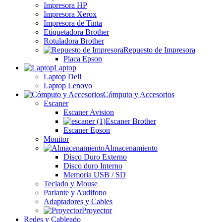
Impresora HP
Impresora Xerox
Impresora de Tinta
Etiquetadora Brother
Rotuladora Brother
Repuesto de Impresora
Placa Epson
Laptop
Laptop Dell
Laptop Lenovo
Cómputo y Accesorios
Escaner
Escaner Avision
Escaner Brother
Escaner Epson
Monitor
Almacenamiento
Disco Duro Externo
Disco duro Interno
Memoria USB / SD
Teclado y Mouse
Parlante y Audifono
Adaptadores y Cables
Proyector
Redes y Cableado