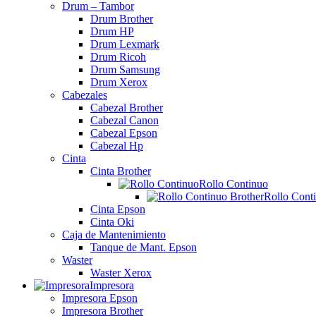
Drum – Tambor
Drum Brother
Drum HP
Drum Lexmark
Drum Ricoh
Drum Samsung
Drum Xerox
Cabezales
Cabezal Brother
Cabezal Canon
Cabezal Epson
Cabezal Hp
Cinta
Cinta Brother
Rollo Continuo
Rollo Cont
Cinta Epson
Cinta Oki
Caja de Mantenimiento
Tanque de Mant. Epson
Waster
Waster Xerox
Impresora
Impresora Epson
Impresora Brother