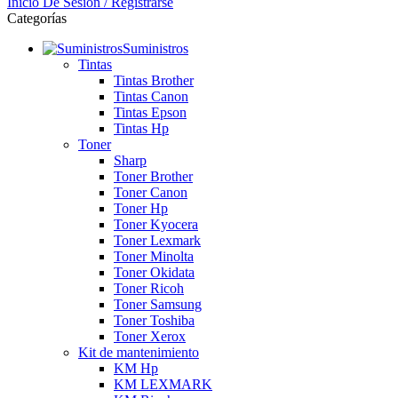
Inicio De Sesión / Registrarse
Categorías
Suministros
Tintas
Tintas Brother
Tintas Canon
Tintas Epson
Tintas Hp
Toner
Sharp
Toner Brother
Toner Canon
Toner Hp
Toner Kyocera
Toner Lexmark
Toner Minolta
Toner Okidata
Toner Ricoh
Toner Samsung
Toner Toshiba
Toner Xerox
Kit de mantenimiento
KM Hp
KM LEXMARK