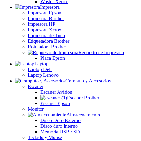
Waster Xerox
Impresora
Impresora Epson
Impresora Brother
Impresora HP
Impresora Xerox
Impresora de Tinta
Etiquetadora Brother
Rotuladora Brother
Repuesto de Impresora
Placa Epson
Laptop
Laptop Dell
Laptop Lenovo
Cómputo y Accesorios
Escaner
Escaner Avision
Escaner Brother
Escaner Epson
Monitor
Almacenamiento
Disco Duro Externo
Disco duro Interno
Memoria USB / SD
Teclado y Mouse