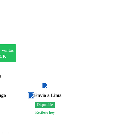
)
e ventas
OCK
A
ago
Envío a Lima
o
Disponible
Recíbelo hoy