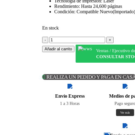
Tecnología de impresión: Laser
Rendimiento: Hasta 24,600 páginas
Condición: Compatible Nuevo(Importado
En stock
Añadir al carrito
Ventas / Ejecutivo d
CONSULTAR ST
REALIZA UN PEDIDO Y PAGA EN CAS
Envío Express
Medios de p
1 a 3 Horas
Pago segur
Ver más