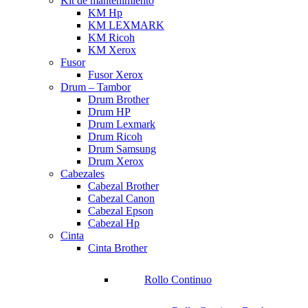
Kit de mantenimiento
KM Hp
KM LEXMARK
KM Ricoh
KM Xerox
Fusor
Fusor Xerox
Drum – Tambor
Drum Brother
Drum HP
Drum Lexmark
Drum Ricoh
Drum Samsung
Drum Xerox
Cabezales
Cabezal Brother
Cabezal Canon
Cabezal Epson
Cabezal Hp
Cinta
Cinta Brother
Rollo Continuo