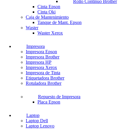
Rollo Continuo Brother
Cinta Epson
Cinta Oki
Caja de Mantenimiento
Tanque de Mant. Epson
Waster
Waster Xerox
Impresora
Impresora Epson
Impresora Brother
Impresora HP
Impresora Xerox
Impresora de Tinta
Etiquetadora Brother
Rotuladora Brother
Repuesto de Impresora
Placa Epson
Laptop
Laptop Dell
Laptop Lenovo