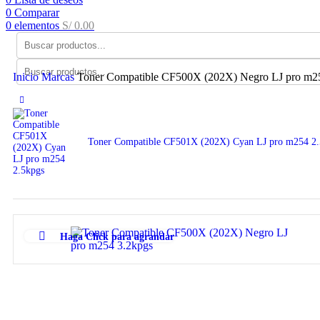
0
Comparar
0
elementos
S/
0.00
Inicio
Marcas
Toner Compatible CF500X (202X) Negro LJ pro m2
Toner Compatible CF501X (202X) Cyan LJ pro m254 2
Haga Click para agrandar