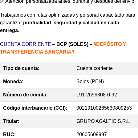
✅ Atención personalizada antes, durante y después del envío
Trabajamos con rutas optimizadas y personal capacitado para
garantizar
puntualidad, seguridad y calidad en cada
entrega
.
CUENTA CORRIENTE
–
BCP (SOLES) –
//DEPÓSITO Y
TRANSFERENCIA BANCARIA//
Tipo de cuenta:
Cuenta corriente
Moneda:
Soles (PEN)
Número de cuenta:
191-2656308-0-92
Código interbancario (CCI):
00219100265630809253
Titular:
GRUPO AGALTIC S.R.L
RUC:
20605609997