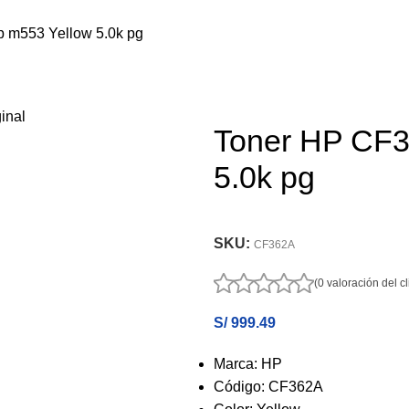
 m553 Yellow 5.0k pg
Toner HP CF3
5.0k pg
SKU:
CF362A
(0 valoración del cl
S/
999.49
Marca: HP
Código: CF362A