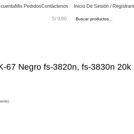
 cuenta
Mis Pedidos
Contáctenos
Inicio De Sesión / Registrar
Ofertas
S/
0.00
K-67 Negro fs-3820n, fs-3830n 20k
iente)