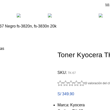
Mi
.
Productos
Marcas
Met. de pago
67 Negro fs-3820n, fs-3830n 20k
Toner Kyocera T
SKU:
TK-67
(0 valoración del cl
S/
349.90
Marca: Kyocera