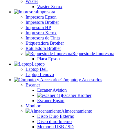
Waster
Waster Xerox
Impresora
Impresora Epson
Impresora Brother
Impresora HP
Impresora Xerox
Impresora de Tinta
Etiquetadora Brother
Rotuladora Brother
Repuesto de Impresora
Placa Epson
Laptop
Laptop Dell
Laptop Lenovo
Cómputo y Accesorios
Escaner
Escaner Avision
Escaner Brother
Escaner Epson
Monitor
Almacenamiento
Disco Duro Externo
Disco duro Interno
Memoria USB / SD