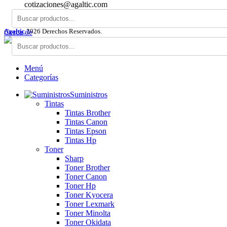
cotizaciones@agaltic.com
Agaltic
2026 Derechos Reservados.
Cerca de
Menú
Categorías
Suministros
Tintas
Tintas Brother
Tintas Canon
Tintas Epson
Tintas Hp
Toner
Sharp
Toner Brother
Toner Canon
Toner Hp
Toner Kyocera
Toner Lexmark
Toner Minolta
Toner Okidata