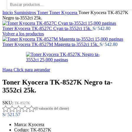
Inicio
Suministros
Toner
Toner Kyocera
Toner Kyocera TK-8527K
Negro ta-3552ci 25k.
Toner Kyocera TK-8527C Cyan ta-3552ci 15k.
S/
542.80
Volver a los productos
Toner Kyocera TK-8527M Magenta ta-3552ci 15k.
S/
542.80
Haga Click para agrandar
Toner Kyocera TK-8527K Negro ta-
3552ci 25k.
SKU:
TK-8527K
(0 valoración del cliente)
S/
521.57
Marca: Kyocera
Codigo: TK-8527K