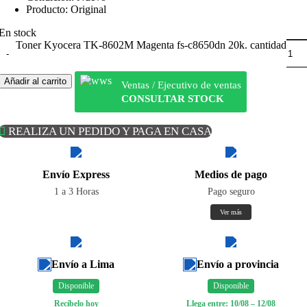
Producto: Original
En stock
Toner Kyocera TK-8602M Magenta fs-c8650dn 20k. cantidad
Añadir al carrito
Ventas / Ejecutivo de ventas
CONSULTAR STOCK
REALIZA UN PEDIDO Y PAGA EN CASA
Envío Express
Medios de pago
1 a 3 Horas
Pago seguro
Ver más
Envío a Lima
Envío a provincia
Disponible
Disponible
Recíbelo hoy
Llega entre: 10/08 – 12/08