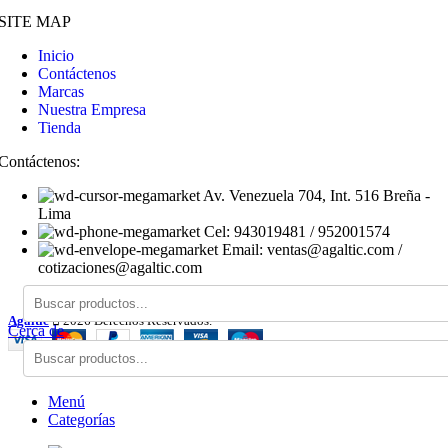
SITE MAP
Inicio
Contáctenos
Marcas
Nuestra Empresa
Tienda
Contáctenos:
Av. Venezuela 704, Int. 516 Breña -
Lima
Cel: 943019481 / 952001574
Email: ventas@agaltic.com /
cotizaciones@agaltic.com
Agaltic
2026 Derechos Reservados.
Cerca de
Menú
Categorías