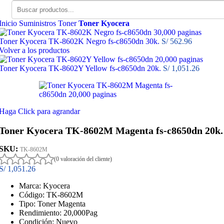
Inicio
Suministros
Toner
Toner Kyocera
Toner Kyocera TK-8602K Negro fs-c8650dn 30k.
S/
562.96
Volver a los productos
Toner Kyocera TK-8602Y Yellow fs-c8650dn 20k.
S/
1,051.26
Haga Click para agrandar
Toner Kyocera TK-8602M Magenta fs-c8650dn 20k.
SKU:
TK-8602M
(0 valoración del cliente)
S/
1,051.26
Marca: Kyocera
Código: TK-8602M
Tipo: Toner Magenta
Rendimiento: 20,000Pag
Condición: Nuevo