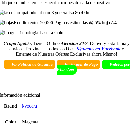
útil que se indica en las especificaciones de cada dispositivo.
Compatibilidad con Kyocera fs-c8650dn
Rendimiento: 20,000 Paginas estimadas @ 5% hoja A4
Tecnología Laser a Color
Grupo Agaltic
, Tienda Online
Atención 24/7
. Delivery toda Lima y
envios a Provincias Todos los Dias.
Siguenos en Facebook
y
Enterate de Nuestras Ofertas Exclusivas ahora Mismo!
→ Ver Politica de Garantia
→
Ver formas de Pago
→ Pedidos por
WhatsApp
Información adicional
Brand
kyocera
Color
Magenta