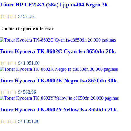
Tóner HP CF258A (58a) l.j.p m404 Negro 3k
S/
521.61
También te puede interesar
Toner Kyocera TK-8602C Cyan fs-c8650dn 20k.
S/
1,051.66
Toner Kyocera TK-8602K Negro fs-c8650dn 30k.
S/
562.96
Toner Kyocera TK-8602Y Yellow fs-c8650dn 20k.
S/
1,051.26