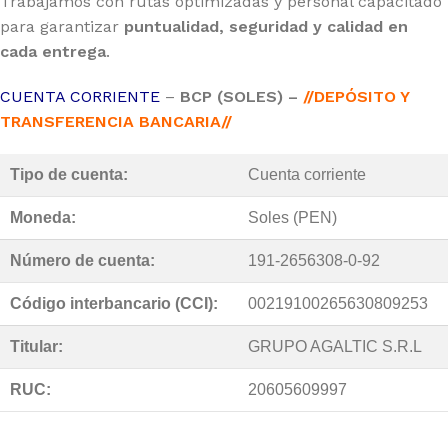
Trabajamos con rutas optimizadas y personal capacitado
para garantizar
puntualidad, seguridad y calidad en
cada entrega
.
CUENTA CORRIENTE
–
BCP (SOLES) –
//DEPÓSITO Y
TRANSFERENCIA BANCARIA//
Tipo de cuenta:
Cuenta corriente
Moneda:
Soles (PEN)
Número de cuenta:
191-2656308-0-92
Código interbancario (CCI):
00219100265630809253
Titular:
GRUPO AGALTIC S.R.L
RUC:
20605609997