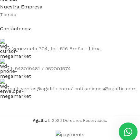
Nuestra Empresa
Tienda
Contáctenos:
Av. Venezuela 704, Int. 516 Breña - Lima
Cel: 943019481 / 952001574
Email: ventas@agaltic.com / cotizaciones@agaltic.com
Agaltic
2026 Derechos Reservados.
Tóner
Samsung
MLT-
AÑADI