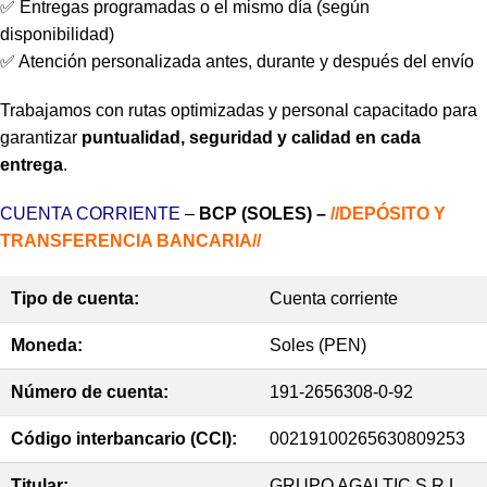
✅ Entregas programadas o el mismo día (según
disponibilidad)
✅ Atención personalizada antes, durante y después del envío
Trabajamos con rutas optimizadas y personal capacitado para
garantizar
puntualidad, seguridad y calidad en cada
entrega
.
CUENTA CORRIENTE
–
BCP (SOLES) –
//DEPÓSITO Y
TRANSFERENCIA BANCARIA//
Tipo de cuenta:
Cuenta corriente
Moneda:
Soles (PEN)
Número de cuenta:
191-2656308-0-92
Código interbancario (CCI):
00219100265630809253
Titular:
GRUPO AGALTIC S.R.L