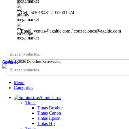
Cel: 943019481 / 952001574
Email: ventas@agaltic.com / cotizaciones@agaltic.com
Agaltic
2026 Derechos Reservados.
Cerca de
Menú
Categorías
Suministros
Tintas
Tintas Brother
Tintas Canon
Tintas Epson
Tintas Hp
Toner