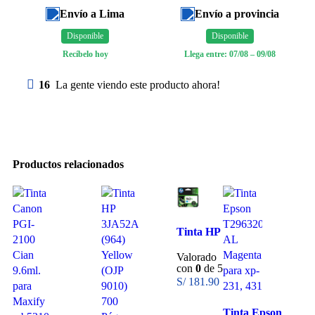
Envío a Lima
Envío a provincia
Disponible
Disponible
Recíbelo hoy
Llega entre: 07/08 – 09/08
16
La gente viendo este producto ahora!
Productos relacionados
Tinta HP
3JA54AL
Valorado
(964xl)
con
0
de 5
Cyan
S/
181.90
Tinta Epson