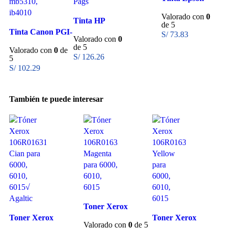
T296320-AL
Valorado con
0
Tinta HP
Magenta para
de 5
Tinta Canon PGI-
3JA52AL (964)
xp-231, 431 4ml
S/
73.83
Valorado con
0
2100 Cian para
Yellow (OJP
de 5
Valorado con
0
de
mb5310 / ib4010
9010) 700 Págs
S/
126.26
5
S/
102.29
También te puede interesar
Toner Xerox
Toner Xerox
106R01632
Toner Xerox
Valorado con
0
de 5