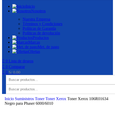
Inicio
Nosotros
Nuestra Empresa
Términos y Condiciones
Políticas de Garantía
Políticas de devolución
Productos
Marcas
Met. de pago
Ofertas
0
Lista de deseos
0
Comparar
0
S/
0.00
Inicio
Suministros
Toner
Toner Xerox
Toner Xerox 106R01634
Negro para Phaser 6000/6010