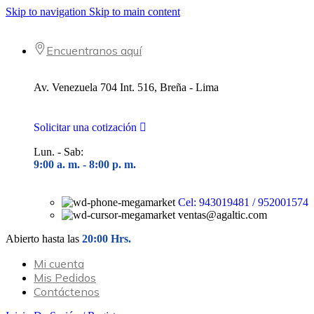
el mismo día
Skip to navigation
Skip to main content
4pm
,
Términos y condiciones
Encuentranos aquí
Av. Venezuela 704 Int. 516, Breña - Lima
Solicitar una cotización
Lun. - Sab:
9:00 a. m. - 8
:00 p. m.
Cel: 943019481 / 952001574
ventas@agaltic.com
Abierto hasta las
20:00 Hrs.
Mi cuenta
Mis Pedidos
Contáctenos