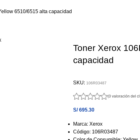
ellow 6510/6515 alta capacidad
Toner Xerox 106
capacidad
SKU:
106R03487
(0 valoración del cl
S/
695.30
Marca: Xerox
Código: 106R03487
Color de Consumible: Yellow