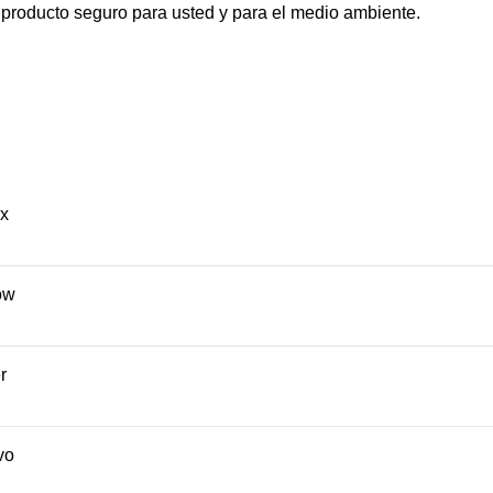
roducto seguro para usted y para el medio ambiente.
x
ow
r
vo