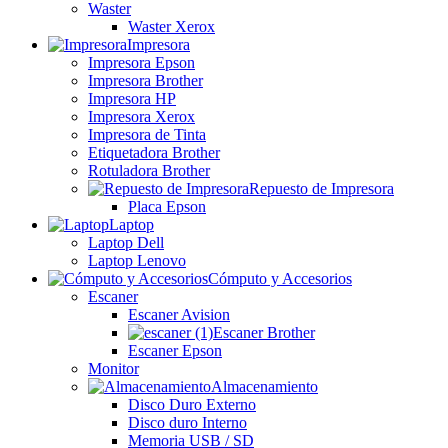
Waster
Waster Xerox
Impresora
Impresora Epson
Impresora Brother
Impresora HP
Impresora Xerox
Impresora de Tinta
Etiquetadora Brother
Rotuladora Brother
Repuesto de Impresora
Placa Epson
Laptop
Laptop Dell
Laptop Lenovo
Cómputo y Accesorios
Escaner
Escaner Avision
Escaner Brother
Escaner Epson
Monitor
Almacenamiento
Disco Duro Externo
Disco duro Interno
Memoria USB / SD