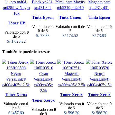
Tinta Epson
Tinta Canon
Tinta Epson
Tóner HP
T297120-AL
PGI-2100 Black
T296320-AL
Valorado con
Valorado con
0
de
Valorado con
0
CF258X (58x)
Black xp231,
para mb5310 /
Magenta para
0
de 5
5
de 5
Valorado con
0
l.j.p m404
xp431 8ml
ib4010
xp-231, 431
S/
73.83
S/
174.52
S/
73.83
de 5
Negro 10k
4ml
S/
1,025.22
También te puede interesar
Toner Xerox
Toner Xerox
Toner Xerox
106R03508
Toner Xerox
106R03511
106R03520
Valorado con
0
Valorado con
0
Valorado con
0
Negro para
106R03510
Magenta para
Negro para
de 5
de 5
de 5
Valorado con
0
c400, c405
Cyan para
c400, c405
c400, c405
S/
457.60
S/
596.20
S/
588.20
de 5