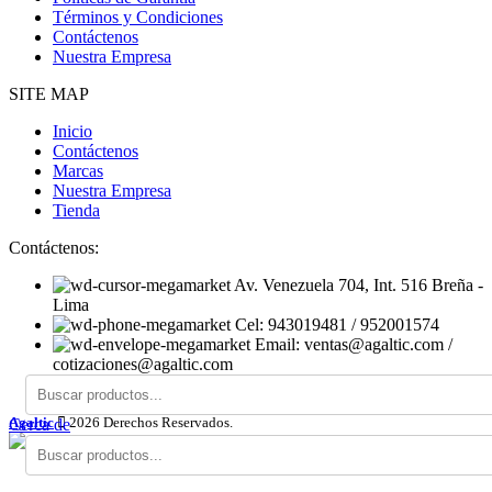
Términos y Condiciones
Contáctenos
Nuestra Empresa
SITE MAP
Inicio
Contáctenos
Marcas
Nuestra Empresa
Tienda
Contáctenos:
Av. Venezuela 704, Int. 516 Breña -
Lima
Cel: 943019481 / 952001574
Email: ventas@agaltic.com /
cotizaciones@agaltic.com
Agaltic
2026 Derechos Reservados.
Cerca de