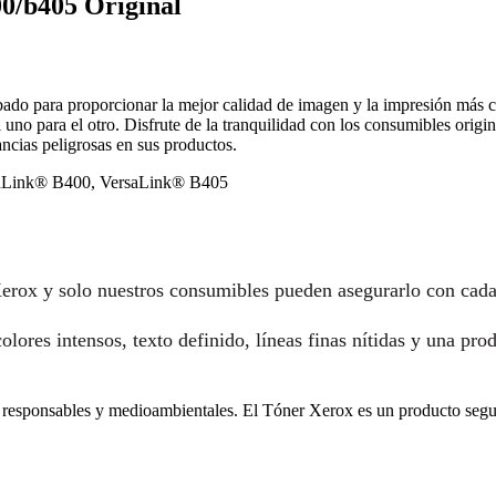
0/b405 Original
do para proporcionar la mejor calidad de imagen y la impresión más co
 para el otro. Disfrute de la tranquilidad con los consumibles origin
ncias peligrosas en sus productos.
saLink® B400, VersaLink® B405
Xerox y solo nuestros consumibles pueden asegurarlo con cad
olores intensos, texto definido, líneas finas nítidas y una pr
esponsables y medioambientales. El Tóner Xerox es un producto segur