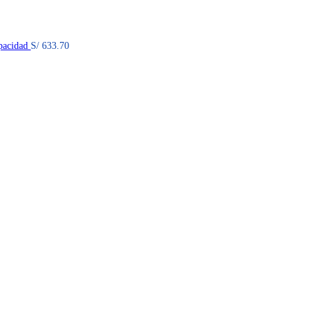
pacidad
S/
633.70