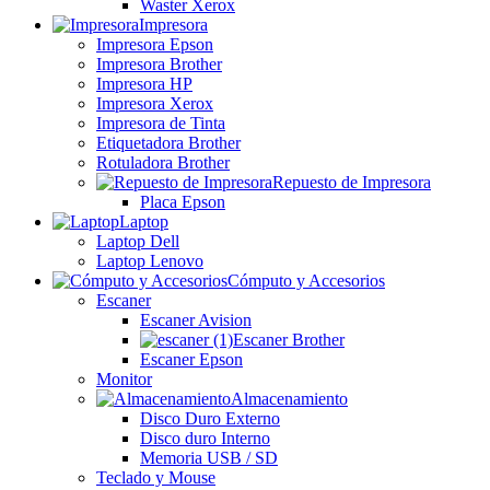
Waster Xerox
Impresora
Impresora Epson
Impresora Brother
Impresora HP
Impresora Xerox
Impresora de Tinta
Etiquetadora Brother
Rotuladora Brother
Repuesto de Impresora
Placa Epson
Laptop
Laptop Dell
Laptop Lenovo
Cómputo y Accesorios
Escaner
Escaner Avision
Escaner Brother
Escaner Epson
Monitor
Almacenamiento
Disco Duro Externo
Disco duro Interno
Memoria USB / SD
Teclado y Mouse