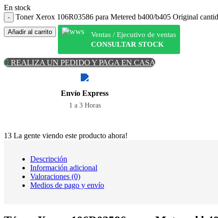
En stock
Toner Xerox 106R03586 para Metered b400/b405 Original canti
Añadir al carrito
Ventas / Ejecutivo de ventas
CONSULTAR STOCK
REALIZA UN PEDIDO Y PAGA EN CASA
Envío Express
1 a 3 Horas
13
La gente viendo este producto ahora!
Descripción
Información adicional
Valoraciones (0)
Medios de pago y envío