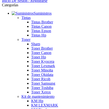
Inicio De Sesión / Registrarse
Categorías
Suministros
Tintas
Tintas Brother
Tintas Canon
Tintas Epson
Tintas Hp
Toner
Sharp
Toner Brother
Toner Canon
Toner Hp
Toner Kyocera
Toner Lexmark
Toner Minolta
Toner Okidata
Toner Ricoh
Toner Samsung
Toner Toshiba
Toner Xerox
Kit de mantenimiento
KM Hp
KM LEXMARK