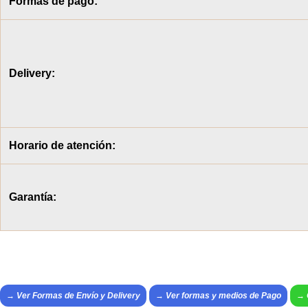
Formas de pago:
Delivery:
Horario de atención:
Garantía:
→ Ver Formas de Envío y Delivery
→
Ver formas y medios de Pago
→