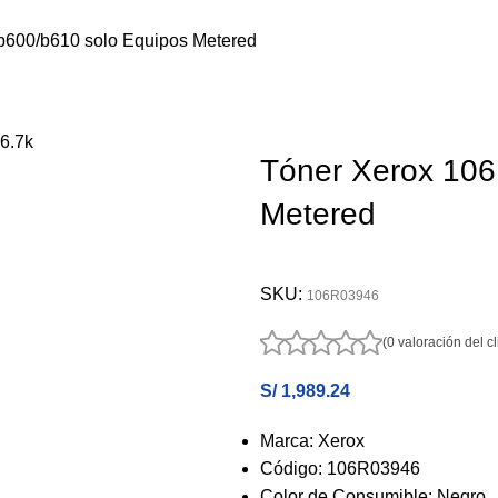
600/b610 solo Equipos Metered
Tóner Xerox 106
Metered
SKU:
106R03946
(0 valoración del cl
S/
1,989.24
Marca: Xerox
Código: 106R03946
Color de Consumible: Negro