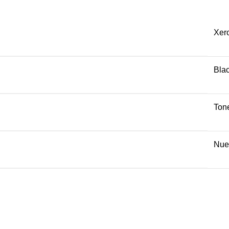
Xer
Bla
Ton
Nue