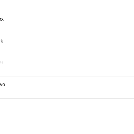
ox
ck
er
vo