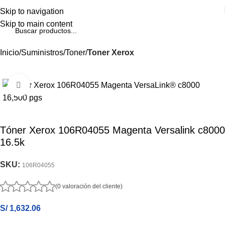
Skip to navigation
Skip to main content
Inicio
Suministros
Toner
Toner Xerox
Haga Click para agrandar
Tóner Xerox 106R04055 Magenta Versalink c8000
16.5k
SKU:
106R04055
(0 valoración del cliente)
S/
1,632.06